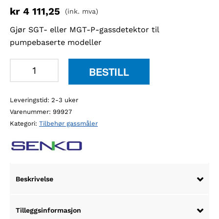
kr
4 111,25
(ink. mva)
Gjør SGT- eller MGT-P-gassdetektor til
pumpebaserte modeller
Senko
BESTILL
automatisk
probe
Leveringstid: 2-3 uker
til
Varenummer:
99927
MGT-
Kategori:
Tilbehør gassmåler
P
og
SGT
med
pumpe
Beskrivelse
antall
Tilleggsinformasjon