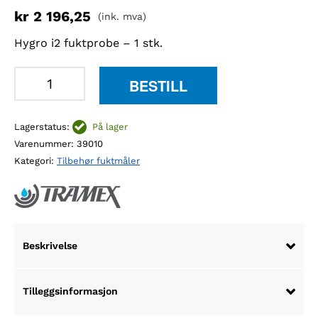
kr
2 196,25
(ink. mva)
Hygro i2 fuktprobe – 1 stk.
Tramex
BESTILL
Hygro
i2
Lagerstatus:
På lager
probe
Varenummer:
39010
-
Kategori:
Tilbehør fuktmåler
1
stk
antall
Beskrivelse
Tilleggsinformasjon