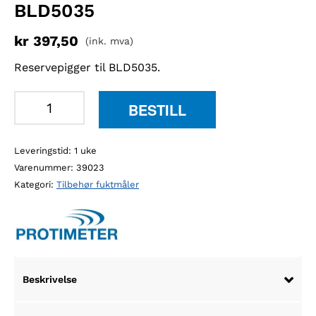
BLD5035
kr
397,50
(ink. mva)
Reservepigger til BLD5035.
Protimeter
BESTILL
BLD05298
reservepigger
Leveringstid: 1 uke
8
Varenummer:
39023
cm
Kategori:
Tilbehør fuktmåler
til
BLD5035
antall
Beskrivelse