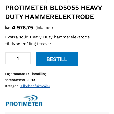
PROTIMETER BLD5055 HEAVY
DUTY HAMMERELEKTRODE
kr
4 978,75
(ink. mva)
Ekstra solid Heavy Duty hammerelektrode
til dybdemåling i treverk
Protimeter
BESTILL
BLD5055
Heavy
Lagerstatus:
Er i bestilling
Duty
Varenummer:
3019
hammerelektrode
Kategori:
Tilbehør fuktmåler
antall