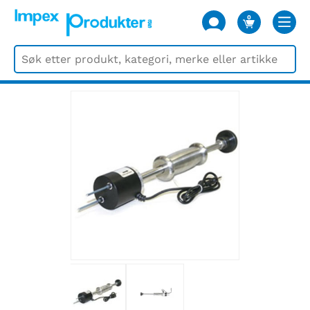
0
VARER