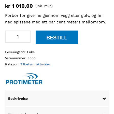
kr
1 010,00
(ink. mva)
Forbor for giverne gjennom vegg eller gulv, og før
ned spissene med ett par centimeters mellomrom.
Protimeter
BESTILL
BLD5018
veggelektrode
Leveringstid: 1 uke
13
Varenummer:
3006
cm
Kategori:
Tilbehør fuktmåler
antall
Beskrivelse