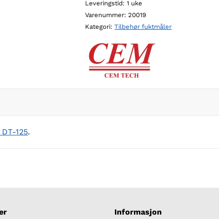
Leveringstid: 1 uke
elektroder
Varenummer:
20019
-
Kategori:
Tilbehør fuktmåler
2
pakk
antall
 DT-125
.
er
Informasjon