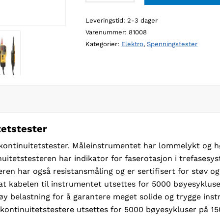
spennings
Leveringstid: 2-3 dager
og
Varenummer:
81008
kontinuitetstester
Kategorier:
Elektro
,
Spenningstester
antall
tetstester
 kontinuitetstester. Måleinstrumentet har lommelykt og h
uitetstesteren har indikator for faserotasjon i trefasesys
ren har også resistansmåling og er sertifisert for støv og
at kabelen til instrumentet utsettes for 5000 bøyesykluser
øy belastning for å garantere meget solide og trygge inst
kontinuitetstestere utsettes for 5000 bøyesykluser på 150