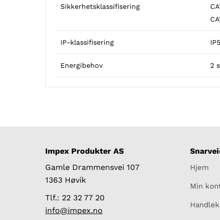
Sikkerhetsklassifisering
CA
CA
IP-klassifisering
IP
Energibehov
2 
Impex Produkter AS
Snarvei
Gamle Drammensvei 107
Hjem
1363 Høvik
Min kon
Tlf.: 22 32 77 20
Handlek
info@impex.no