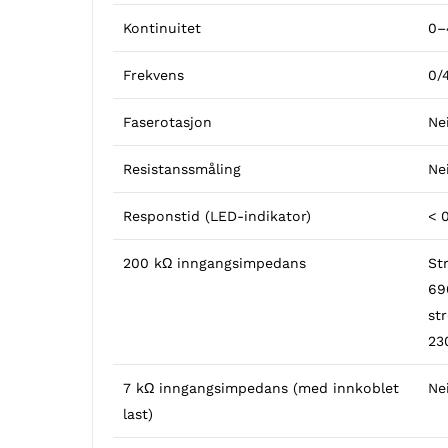
Kontinuitet
0–
Frekvens
0/
Faserotasjon
Ne
Resistanssmåling
Ne
Responstid (LED-indikator)
< 0
200 kΩ inngangsimpedans
St
69
st
23
7 kΩ inngangsimpedans (med innkoblet
Ne
last)