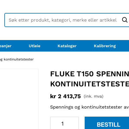
anjer
Utleie
Kataloger
Kalibrering
g kontinuitetstester
FLUKE T150 SPENNI
KONTINUITETSTEST
kr
2 413,75
(ink. mva)
Spennings og kontinuitetstester av
Fluke
BESTILL
T150