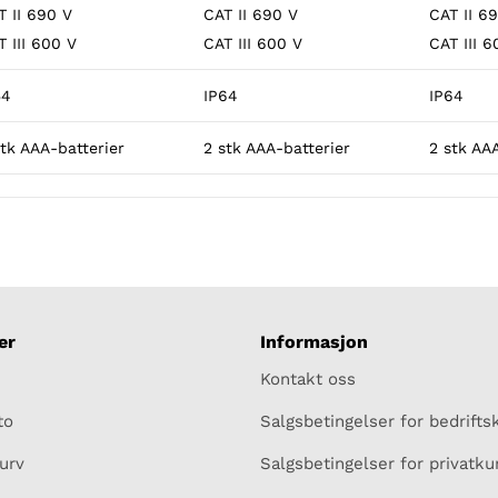
T II 690 V
CAT II 690 V
CAT II 6
T III 600 V
CAT III 600 V
CAT III 6
54
IP64
IP64
stk AAA-batterier
2 stk AAA-batterier
2 stk AA
er
Informasjon
Kontakt oss
to
Salgsbetingelser for bedrift
urv
Salgsbetingelser for privatk