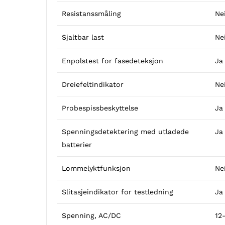
Resistanssmåling
Ne
Sjaltbar last
Ne
Enpolstest for fasedeteksjon
Ja
Dreiefeltindikator
Ne
Probespissbeskyttelse
Ja
Spenningsdetektering med utladede
Ja
batterier
Lommelyktfunksjon
Ne
Slitasjeindikator for testledning
Ja
Spenning, AC/DC
12