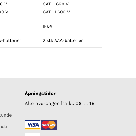
90 V
CAT II 690 V
00 V
CAT III 600 V
IP64
A-batterier
2 stk AAA-batterier
Åpningstider
Alle hverdager fra kl. 08 til 16
skunde
unde