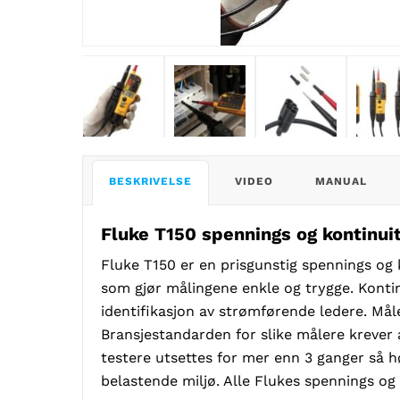
BESKRIVELSE
VIDEO
MANUAL
Fluke T150 spennings og kontinui
Fluke T150 er en prisgunstig spennings og
som gjør målingene enkle og trygge. Kontin
identifikasjon av strømførende ledere. Måle
Bransjestandarden for slike målere krever 
testere utsettes for mer enn 3 ganger så h
belastende miljø. Alle Flukes spennings og 