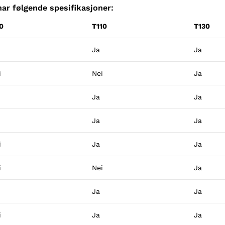
ar følgende spesifikasjoner:
0
T110
T130
Ja
Ja
i
Nei
Ja
Ja
Ja
Ja
Ja
i
Ja
Ja
i
Nei
Ja
Ja
Ja
i
Ja
Ja