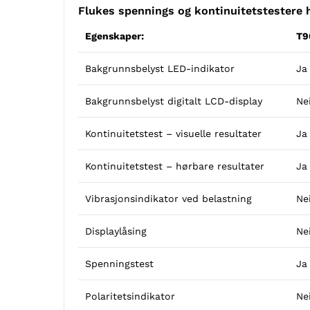
Flukes spennings og kontinuitetstestere h
Egenskaper:
T9
Bakgrunnsbelyst LED-indikator
Ja
Bakgrunnsbelyst digitalt LCD-display
Ne
Kontinuitetstest – visuelle resultater
Ja
Kontinuitetstest – hørbare resultater
Ja
Vibrasjonsindikator ved belastning
Ne
Displaylåsing
Ne
Spenningstest
Ja
Polaritetsindikator
Ne