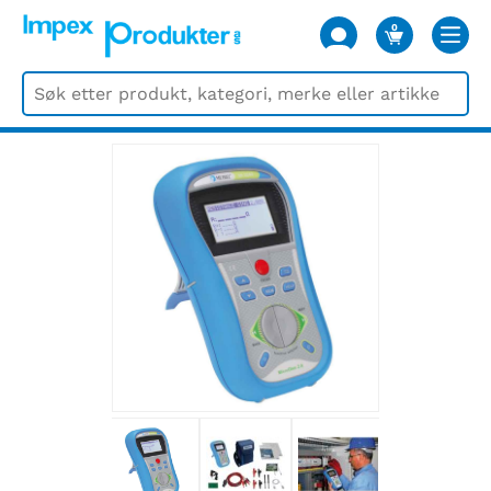
0
VARER