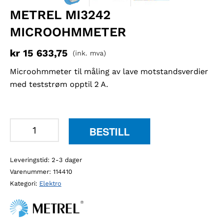
METREL MI3242
MICROOHMMETER
kr
15 633,75
(ink. mva)
Microohmmeter til måling av lave motstandsverdier
med teststrøm opptil 2 A.
Metrel
BESTILL
MI3242
Microohmmeter
Leveringstid: 2-3 dager
antall
Varenummer:
114410
Kategori:
Elektro