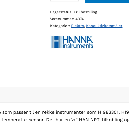
00
Lagerstatus:
Er i bestilling
konduktivitet/TDS
Varenummer:
4374
probe,
Kategorier:
Elektro
,
Konduktivitetsmåler
2
meter
lang
antall
som passer til en rekke instrumenter som HI983301, HI98
emperatur sensor. Det har en ½” HAN NPT-tilkobling og 