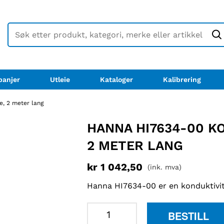
anjer
Utleie
Kataloger
Kalibrering
, 2 meter lang
HANNA HI7634-00 K
2 METER LANG
kr
1 042,50
(ink. mva)
Hanna HI7634-00 er en konduktivi
Hanna
BESTILL
HI7634-