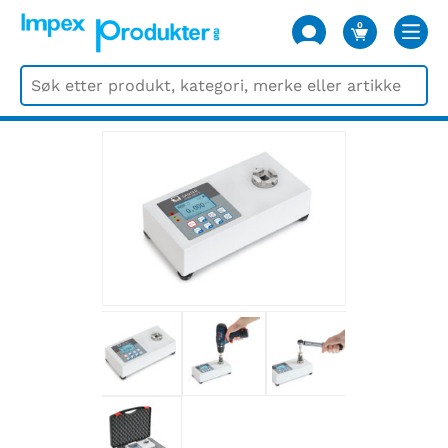
0
VARER