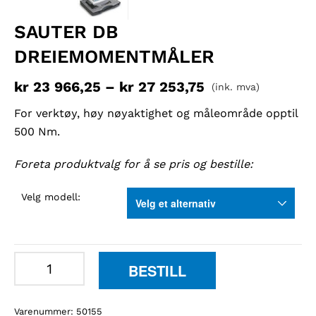
SAUTER DB
DREIEMOMENTMÅLER
kr
23 966,25
–
kr
27 253,75
(ink. mva)
For verktøy, høy nøyaktighet og måleområde opptil
500 Nm.
Foreta produktvalg for å se pris og bestille:
Velg modell:
Sauter
BESTILL
DB
dreiemomentmåler
Varenummer:
50155
antall