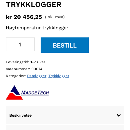
TRYKKLOGGER
kr
20 456,25
(ink. mva)
Høytemperatur trykklogger.
Madgetech
BESTILL
PR140
høytemperatur
Leveringstid: 1-2 uker
trykklogger
Varenummer:
90074
antall
Kategorier:
Datalogger
,
Trykklogger
Beskrivelse