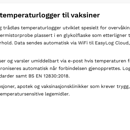
temperaturlogger til vaksiner
ig trådløs temperaturlogger utviklet spesielt for overvåk
rmistorprobe plassert i en glykolflaske som etterligner t
forhold. Data sendes automatisk via WiFi til EasyLog Cloud
er og varsler umiddelbart via e-post hvis temperaturen f
roniseres automatisk når forbindelsen gjenopprettes. Log
ndarder samt BS EN 12830:2018.
itusjoner, apotek og vaksinasjonsklinikker som krever tryg
temperatursensitive legemidler.