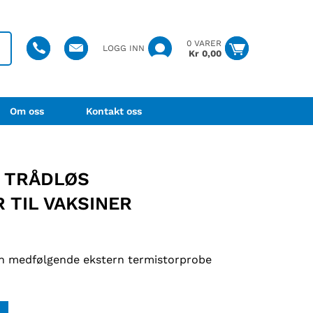
0 VARER
LOGG INN
Kr
0,00
Om oss
Kontakt oss
C TRÅDLØS
TIL VAKSINER
en medfølgende ekstern termistorprobe