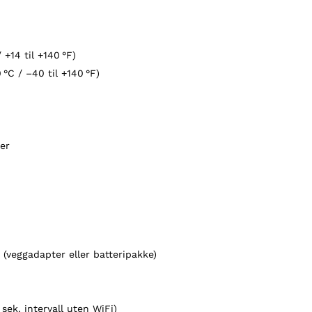
/ +14 til +140 °F)
 °C / –40 til +140 °F)
mer
(veggadapter eller batteripakke)
sek. intervall uten WiFi)