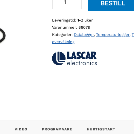
BESTILL
EL-
WIFI-
Leveringstid: 1-2 uker
VAC
Varenummer:
66078
trådløs
Kategorier:
Datalogger
,
Temperaturlogger
,
T
temperaturlogger
overvåkning
til
vaksiner
antall
D
VIDEO
PROGRAMVARE
HURTIGSTART