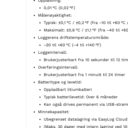
Oppløsning:
0,01 °C (0,02 °F)
Målenøyaktighet:
Typisk: ±0,1 °C / ±0,2 °F (fra –10 til +60 °C 
Maksimalt: ±0,6 °C / ±1,1 °F (fra –40 til +60
Loggerens driftstemperaturområde:
–20 til +60 °C (–4 til +140 °F)
Loggeintervall:
Brukerjusterbart fra 10 sekunder til 12 ti
Overføringsintervall:
Brukerjusterbart fra 1 minutt til 24 timer
Batteritype og levetid:
Oppladbart litiumbatteri
Typisk batterilevetid: Over 6 måneder
Kan også drives permanent via USB-strøm 
Minnekapasitet:
Ubegrenset datalagring via EasyLog Cloud
(Maks. 30 dager med intern lagring ved 10 