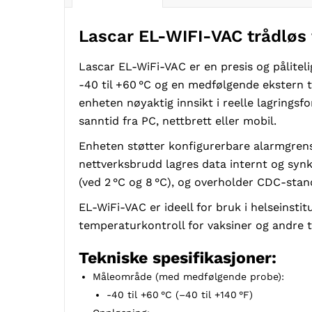
Lascar EL-WIFI-VAC trådløs 
Lascar EL-WiFi-VAC er en presis og pålitel
-40 til +60 °C og en medfølgende ekstern te
enheten nøyaktig innsikt i reelle lagrings
sanntid fra PC, nettbrett eller mobil.
Enheten støtter konfigurerbare alarmgrens
nettverksbrudd lagres data internt og synk
(ved 2 °C og 8 °C), og overholder CDC-sta
EL-WiFi-VAC er ideell for bruk i helseinst
temperaturkontroll for vaksiner og andre 
Tekniske spesifikasjoner:
Måleområde (med medfølgende probe):
-40 til +60 °C (–40 til +140 °F)