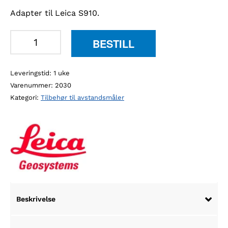
Adapter til Leica S910.
Leica
BESTILL
FTA360-
S
Leveringstid: 1 uke
adapter
Varenummer:
2030
antall
Kategori:
Tilbehør til avstandsmåler
Beskrivelse