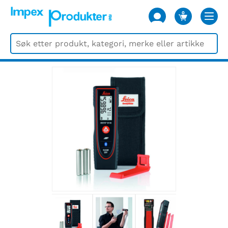
0
VARER