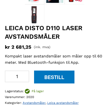
LEICA DISTO D110 LASER
AVSTANDSMÅLER
kr
2 681,25
(ink. mva)
Kompakt laser avstandsmåler som måler opp til 60
meter. Med Bluetooth-funksjon til App.
Leica
BESTILL
Disto
D110
Lagerstatus:
På lager
laser
Varenummer:
2020
avstandsmåler
Kategorier:
Avstandsmåler
,
Leica avstandsmåler
antall