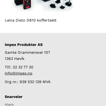
Leica Disto D810 koffertsett
Impex Produkter AS
Gamle Drammensvei 107
1363 Høvik
Tlf.: 22 32 77 20
info@impex.no
Org nr.: 939 532 129 MVA
Snarveier
Hjem