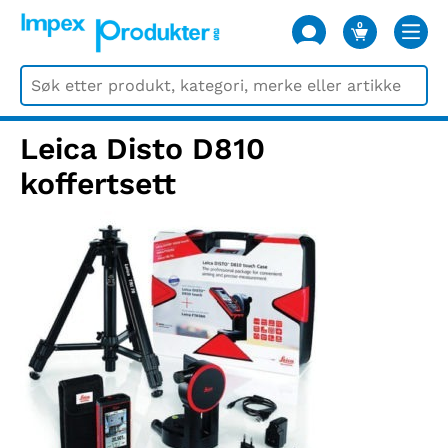
0
VARER
Leica Disto D810
koffertsett