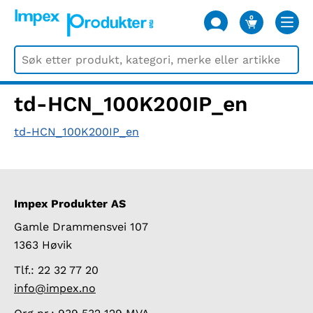
0
VARER
td-HCN_100K200IP_en
td-HCN_100K200IP_en
Impex Produkter AS
Gamle Drammensvei 107
1363 Høvik
Tlf.: 22 32 77 20
info@impex.no