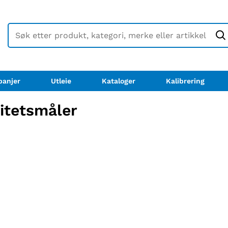
anjer
Utleie
Kataloger
Kalibrering
itetsmåler