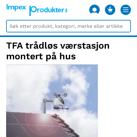
0
VARER
TFA trådløs værstasjon
montert på hus