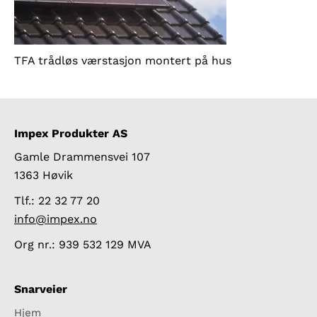
TFA trådløs værstasjon montert på hus
Impex Produkter AS
Gamle Drammensvei 107
1363 Høvik
Tlf.: 22 32 77 20
info@impex.no
Org nr.: 939 532 129 MVA
Snarveier
Hjem