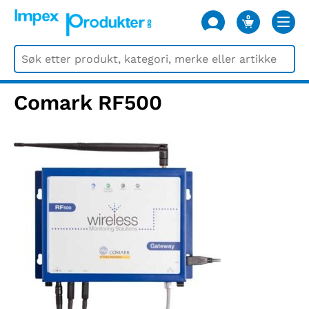
0
VARER
Comark RF500