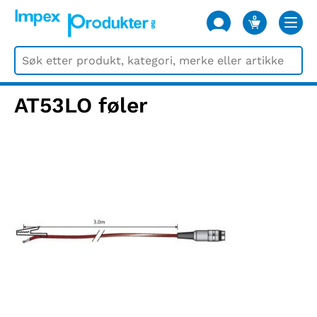
0
VARER
AT53LO føler