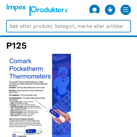
0
VARER
P125